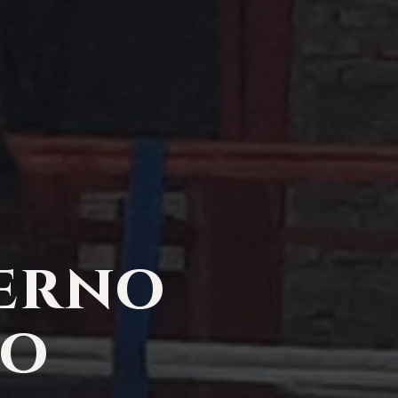
erno
lo