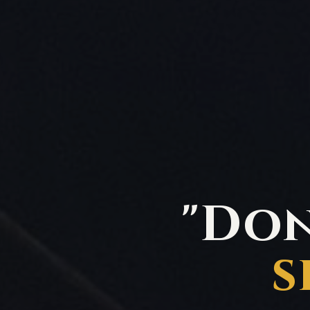
"Do
s